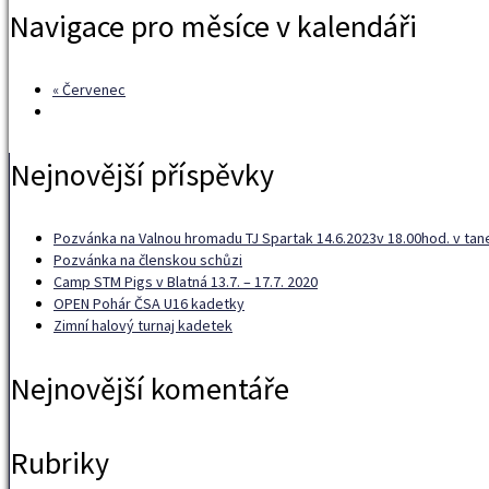
Navigace pro měsíce v kalendáři
«
Červenec
Nejnovější příspěvky
Pozvánka na Valnou hromadu TJ Spartak 14.6.2023v 18.00hod. v tan
Pozvánka na členskou schůzi
Camp STM Pigs v Blatná 13.7. – 17.7. 2020
OPEN Pohár ČSA U16 kadetky
Zimní halový turnaj kadetek
Nejnovější komentáře
Rubriky