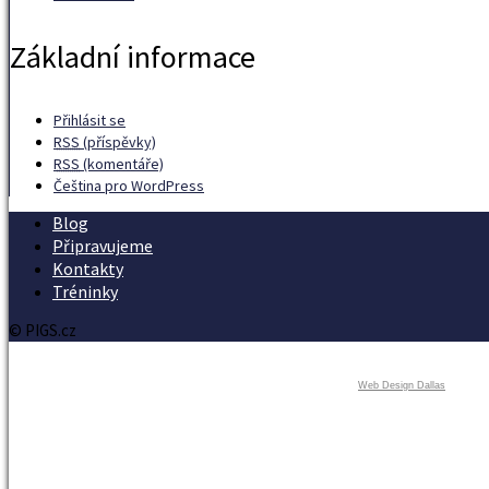
Základní informace
Přihlásit se
RSS
(příspěvky)
RSS
(komentáře)
Čeština pro WordPress
Blog
Připravujeme
Kontakty
Tréninky
© PIGS.cz
Web Design Dallas