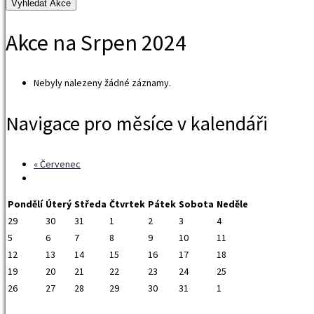
Akce na Srpen 2024
Nebyly nalezeny žádné záznamy.
Navigace pro měsíce v kalendáři
«
Červenec
Pondělí
Úterý
Středa
Čtvrtek
Pátek
Sobota
Neděle
29
30
31
1
2
3
4
5
6
7
8
9
10
11
12
13
14
15
16
17
18
19
20
21
22
23
24
25
26
27
28
29
30
31
1