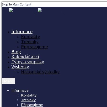
Skip to Main Content
Informace
Kontakty
Tréninky
Připravujeme
Blog
Kalendář akcí
Týmy a soupisky
Výsledky
Historické výsledky
Menu
Informace
Kontakty
Tréninky
Připravujeme