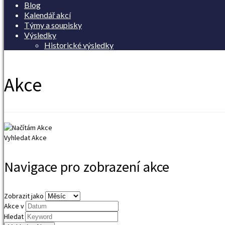
Blog
Kalendář akcí
Týmy a soupisky
Výsledky
Historické výsledky
Akce
Vyhledat Akce
Navigace pro zobrazení akce
Zobrazit jako
Akce v
Hledat