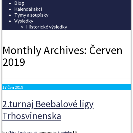
Blog
Kalendář akcí
Týmy a soupisky
Výsledky
Historické výsledky
Monthly Archives: Červen
2019
17
Čvn 2019
2.turnaj Beebalové ligy
Trhosvinenska
by
Klára Socherová
|
posted in:
Novinky
|
0