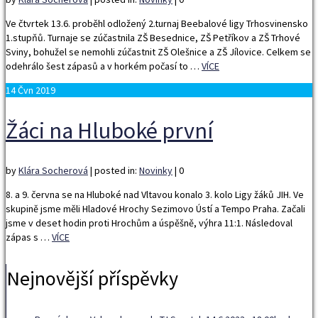
Ve čtvrtek 13.6. proběhl odložený 2.turnaj Beebalové ligy Trhosvinensko
1.stupňů. Turnaje se zúčastnila ZŠ Besednice, ZŠ Petříkov a ZŠ Trhové
Sviny, bohužel se nemohli zúčastnit ZŠ Olešnice a ZŠ Jílovice. Celkem se
odehrálo šest zápasů a v horkém počasí to …
VÍCE
14
Čvn 2019
Žáci na Hluboké první
by
Klára Socherová
|
posted in:
Novinky
|
0
8. a 9. června se na Hluboké nad Vltavou konalo 3. kolo Ligy žáků JIH. Ve
skupině jsme měli Hladové Hrochy Sezimovo Ústí a Tempo Praha. Začali
jsme v deset hodin proti Hrochům a úspěšně, výhra 11:1. Následoval
zápas s …
VÍCE
Nejnovější příspěvky