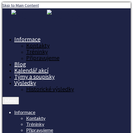
Skip to Main Content
Informace
Kontakty
Tréninky
Připravujeme
Blog
Kalendář akcí
Týmy a soupisky
Výsledky
Historické výsledky
Menu
Informace
Kontakty
Tréninky
Připravujeme