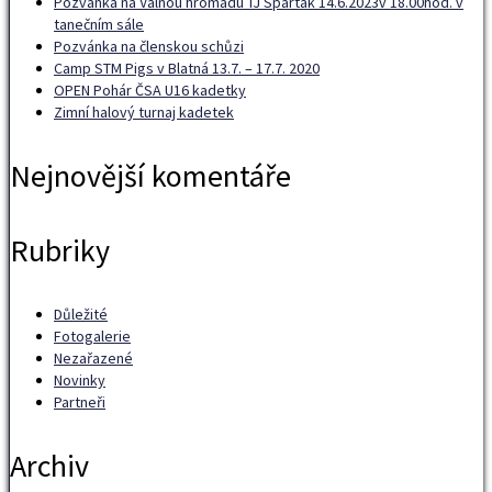
Pozvánka na Valnou hromadu TJ Spartak 14.6.2023v 18.00hod. v
tanečním sále
Pozvánka na členskou schůzi
Camp STM Pigs v Blatná 13.7. – 17.7. 2020
OPEN Pohár ČSA U16 kadetky
Zimní halový turnaj kadetek
Nejnovější komentáře
Rubriky
Důležité
Fotogalerie
Nezařazené
Novinky
Partneři
Archiv